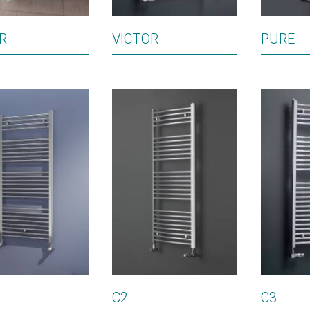
R
VICTOR
PURE
C2
C3