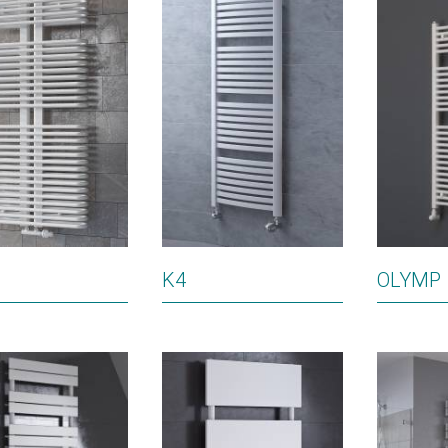
K4
OLYMP