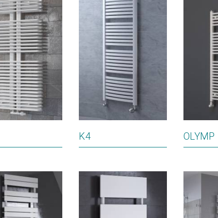
K4
OLYMP