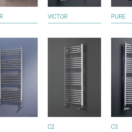
R
VICTOR
PURE
C2
C3