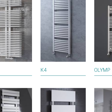
K4
OLYMP