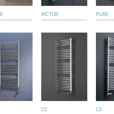
R
VICTOR
PURE
C2
C3