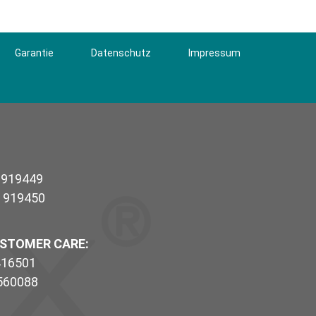
Garantie
Datenschutz
Impressum
/ 919449
/ 919450
USTOMER CARE:
 416501
 560088