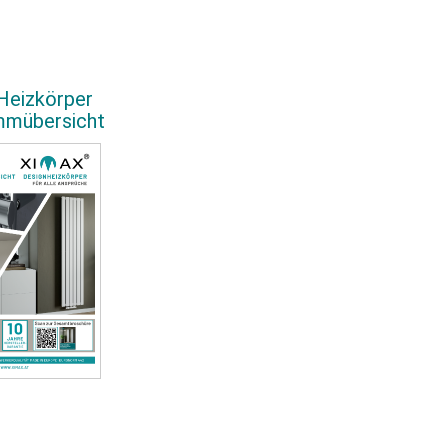
Heizkörper
mmübersicht