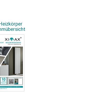
Heizkörper
mmübersicht