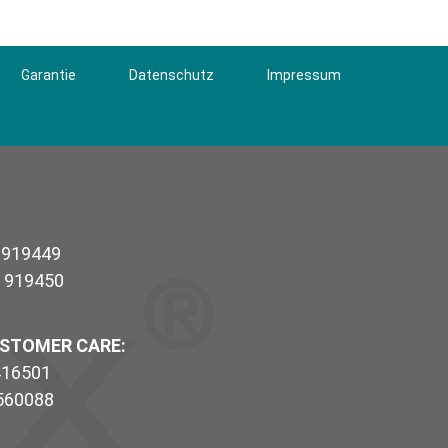
Garantie
Datenschutz
Impressum
/ 919449
/ 919450
USTOMER CARE:
 416501
 560088