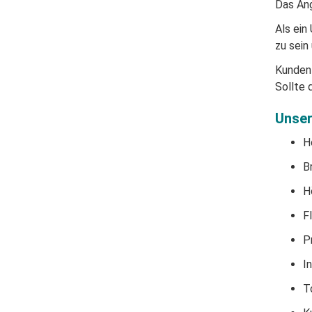
Das Ang
Als ein
zu sein
Kundenz
Sollte 
Unser
H
B
H
F
P
I
T