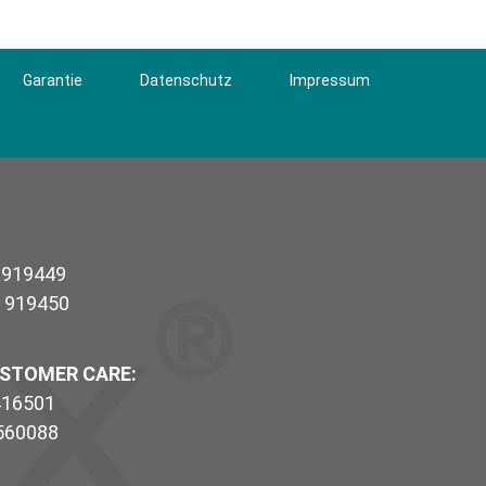
Garantie
Datenschutz
Impressum
/ 919449
/ 919450
USTOMER CARE:
 416501
 560088