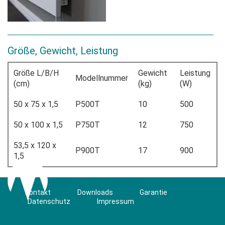
Größe, Gewicht, Leistung
Größe L/B/H
Gewicht
Leistung
Modellnummer
(cm)
(kg)
(W)
50 x 75 x 1,5
P500T
10
500
50 x 100 x 1,5
P750T
12
750
53,5 x 120 x
P900T
17
900
1,5
Kontakt
Downloads
Garantie
Datenschutz
Impressum