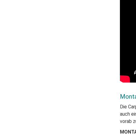
Mont
Die Car
auch ei
vorab z
MONTA