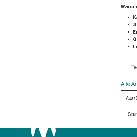
Warum 
K
S
E
G
L
Te
Alle A
Ausf
Sta