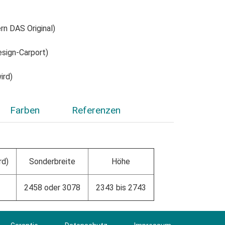
rn DAS Original)
esign-Carport)
ird)
Farben
Referenzen
rd)
Sonderbreite
Höhe
2458 oder 3078
2343 bis 2743