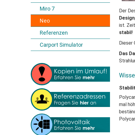
Miro 7
Der Des
Design
Neo
ist. Ze
Referenzen
stabil
!
Dieser 
Carport Simulator
Das Da
Strahlu
Wisse
Stabili
Polycar
mal
höh
bestän
Polyca