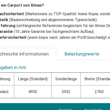
ein Carport von Ximax?
aufsicherheit
(Markenware zu TOP-Qualität: keine Kopie, sonde
tatik
(Baubeschreibung und abgenommene Typenstatik)
rfahrung
(umfangreiche Referenzen begeistern für ein Ximax D
arantie
(10 Jahre Garantie bei fachgerechtem Aufbau)
iefersicherheit
(wenn bspw. nach Jahren ein Profil beschädigt w
chnische Informationen
Belastungswerte
ngaben in mm
ührung
Länge (Standard)
Sonderlänge
Breite (Standa
ndard
4950
5552
2760