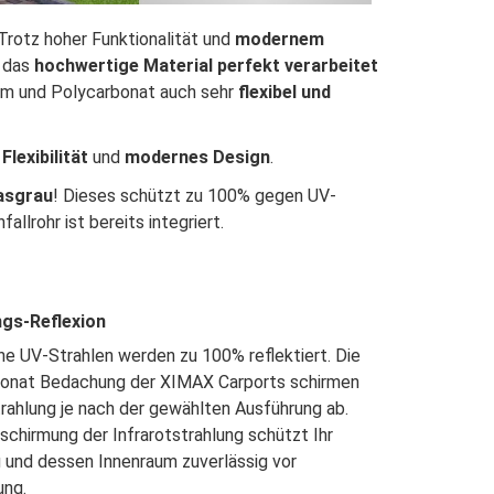
Trotz hoher Funktionalität und
modernem
i das
hochwertige Material perfekt verarbeitet
nium und Polycarbonat auch sehr
flexibel und
lexibilität
und
modernes Design
.
asgrau
! Dieses schützt zu 100% gegen UV-
llrohr ist bereits integriert.
ngs-Reflexion
he UV-Strahlen werden zu 100% reflektiert.
Die
bonat Bedachung der XIMAX
Carports schirmen
ahlung je nach der
gewählten Ausführung ab.
bschirmung
der Infrarotstrahlung schützt Ihr
g und
dessen Innenraum zuverlässig vor
ung.