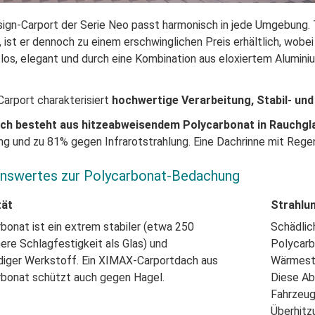
ign-Carport der Serie Neo passt harmonisch in jede Umgebung. 
, ist er dennoch zu einem erschwinglichen Preis erhältlich, wobe
itlos, elegant und durch eine Kombination aus eloxiertem Alumi
Carport charakterisiert
hochwertige Verarbeitung, Stabil- und F
ch besteht aus hitzeabweisendem Polycarbonat in Rauchgl
ng und zu 81% gegen Infrarotstrahlung. Eine Dachrinne mit Regenfa
nswertes zur Polycarbonat-Bedachung
tät
Strahlu
bonat ist ein extrem stabiler (etwa 250
Schädlic
ere Schlagfestigkeit als Glas) und
Polycar
diger
Werkstoff. Ein XIMAX-Carportdach aus
Wärmestr
rbonat
schützt auch gegen Hagel.
Diese A
Fahrzeu
Überhitz