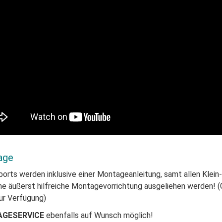
age
ports werden inklusive einer Montageanleitung, samt allen Klein
ne äußerst hilfreiche Montagevorrichtung ausgeliehen werden! (
ur Verfügung)
GESERVICE
ebenfalls auf Wunsch möglich!