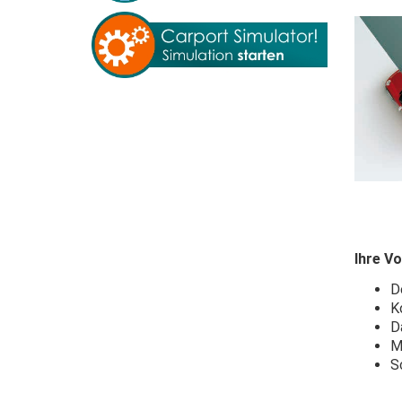
Ihre Vo
D
K
D
M
S