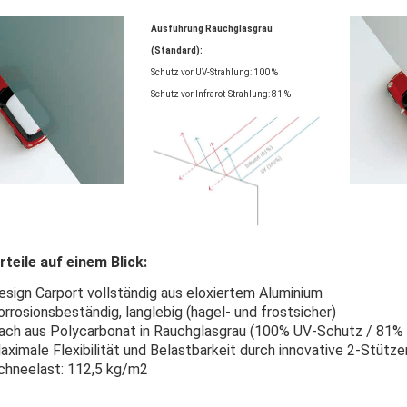
Ausführung Rauchglasgrau
(Standard):
Schutz vor UV-Strahlung: 100 %
Schutz vor Infrarot-Strahlung: 81 %
rteile auf einem Blick:
esign Carport vollständig aus eloxiertem Aluminium
orrosionsbeständig, langlebig (hagel- und frostsicher)
ach aus Polycarbonat in Rauchglasgrau (100% UV-Schutz / 81% 
aximale Flexibilität und Belastbarkeit durch innovative 2-Stüt
chneelast: 112,5 kg/m2