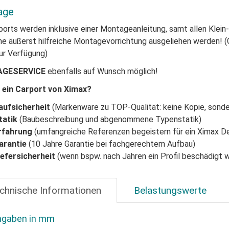
age
ports werden inklusive einer Montageanleitung, samt allen Klein
ne äußerst hilfreiche Montagevorrichtung ausgeliehen werden! (
ur Verfügung)
GESERVICE
ebenfalls auf Wunsch möglich!
ein Carport von Ximax?
aufsicherheit
(Markenware zu TOP-Qualität: keine Kopie, sonde
tatik
(Baubeschreibung und abgenommene Typenstatik)
rfahrung
(umfangreiche Referenzen begeistern für ein Ximax D
arantie
(10 Jahre Garantie bei fachgerechtem Aufbau)
iefersicherheit
(wenn bspw. nach Jahren ein Profil beschädigt w
chnische Informationen
Belastungswerte
ngaben in mm