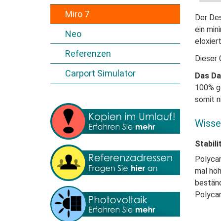
Miro 7
Der Des
ein min
Neo
eloxier
Referenzen
Dieser 
Carport Simulator
Das Da
100% ge
somit n
Wisse
Stabili
Polycar
mal
höh
bestän
Polyca