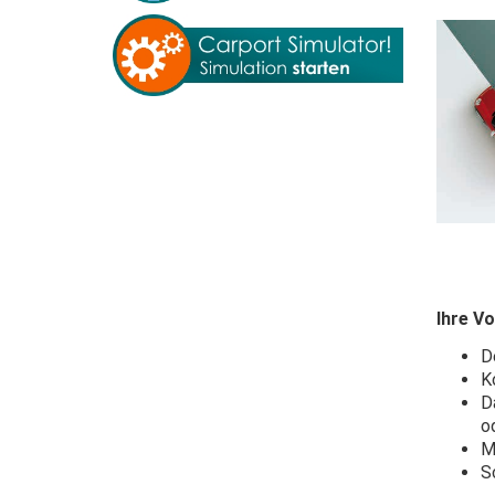
Ihre Vo
D
K
D
o
M
S