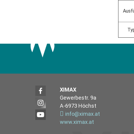
Ausf
Ty
XIMAX
Gewerbestr. 9a
A-6973 Höchst
info@ximax.at
www.ximax.at