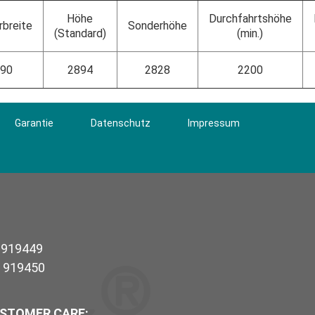
Höhe
Durchfahrtshöhe
breite
Sonderhöhe
(Standard)
(min.)
90
2894
2828
2200
Garantie
Datenschutz
Impressum
/ 919449
/ 919450
USTOMER CARE: