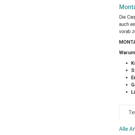
Mont
Die Car
auch ei
vorab z
MONTA
Warum 
K
S
E
G
L
Te
Alle A