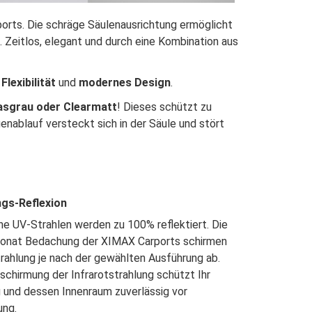
ports. Die schräge Säulenausrichtung ermöglicht
. Zeitlos, elegant und durch eine Kombination aus
lexibilität
und
modernes Design
.
asgrau oder Clearmatt
! Dieses schützt zu
nablauf versteckt sich in der Säule und stört
ngs-Reflexion
he UV-Strahlen werden zu 100% reflektiert.
Die
bonat Bedachung der XIMAX
Carports schirmen
ahlung je nach der
gewählten Ausführung ab.
bschirmung
der Infrarotstrahlung schützt Ihr
g und
dessen Innenraum zuverlässig vor
ung.