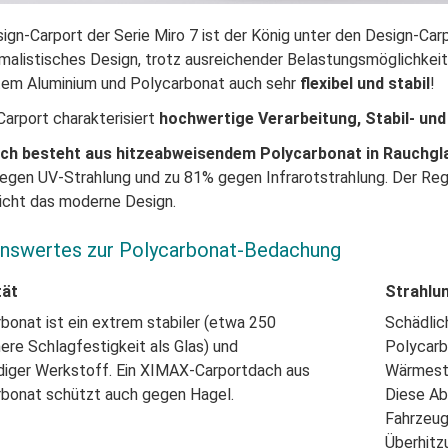
ign-Carport der Serie Miro 7 ist der König unter den Design-Car
imalistisches Design, trotz ausreichender Belastungsmöglichkeit
tem Aluminium und Polycarbonat auch sehr
flexibel und stabil
!
Carport charakterisiert
hochwertige Verarbeitung, Stabil- und F
ch besteht aus hitzeabweisendem Polycarbonat in Rauchgl
gen UV-Strahlung und zu 81% gegen Infrarotstrahlung. Der Rege
icht das moderne Design.
nswertes zur Polycarbonat-Bedachung
tät
Strahlu
bonat ist ein extrem stabiler (etwa 250
Schädlic
ere Schlagfestigkeit als Glas) und
Polycar
diger
Werkstoff. Ein XIMAX-Carportdach aus
Wärmestr
rbonat
schützt auch gegen Hagel.
Diese A
Fahrzeu
Überhitz