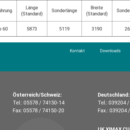
Länge
Breite
ührung
Sonderlänge
Sonder
(Standard)
(Standard)
p 60
5873
5119
3190
26
Kontakt
Downloads
Österreich/Schweiz:
Deutschland:
Tel.: 05578 / 74150-14
Tel.: 039204 
Fax: 05578 / 74150-20
Fax.: 039204 
UK XIMAX C